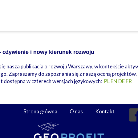
 ożywienie i nowy kierunek rozwoju
 się nasza publikacja o rozwoju Warszawy, w kontekście akt
go. Zapraszamy do zapoznania się z naszą oceną projektów, 
est dostępna w czterech wersjach językowych:
PL
EN
DE
FR
Strona główna
O nas
Kontakt